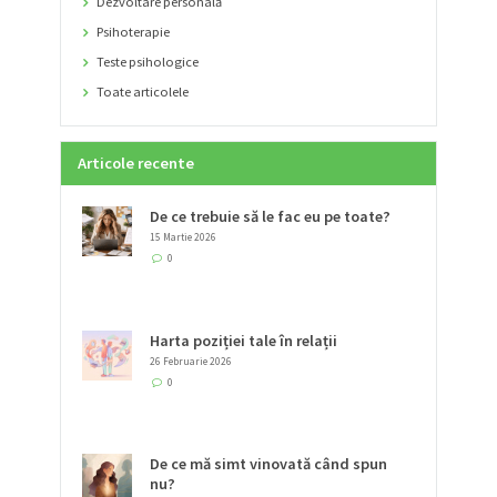
Dezvoltare personală
Psihoterapie
Teste psihologice
Toate articolele
Articole recente
De ce trebuie să le fac eu pe toate?
15 Martie 2026
0
Harta poziției tale în relații
26 Februarie 2026
0
De ce mă simt vinovată când spun
nu?