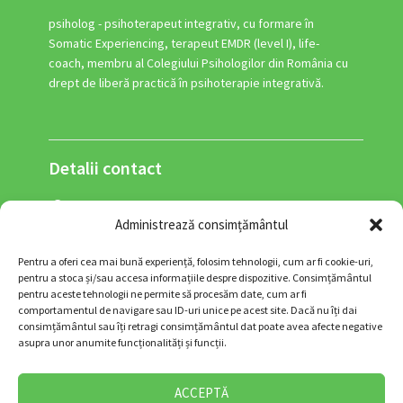
psiholog - psihoterapeut integrativ, cu formare în
Somatic Experiencing, terapeut EMDR (level I), life-
coach, membru al Colegiului Psihologilor din România cu
drept de liberă practică în psihoterapie integrativă.
Detalii contact
Adresa: Str. George Enescu nr. 34, sector 1,
Administrează consimțământul
București, 010303, RO (zona Piața Romană)
0770-356-834
Pentru a oferi cea mai bună experiență, folosim tehnologii, cum ar fi cookie-uri,
contact@psihoterapiasinelui.ro
pentru a stoca și/sau accesa informațiile despre dispozitive. Consimțământul
pentru aceste tehnologii ne permite să procesăm date, cum ar fi
comportamentul de navigare sau ID-uri unice pe acest site. Dacă nu îți dai
consimțământul sau îți retragi consimțământul dat poate avea afecte negative
asupra unor anumite funcționalități și funcții.
Urmărește-mă și pe:
ACCEPTĂ