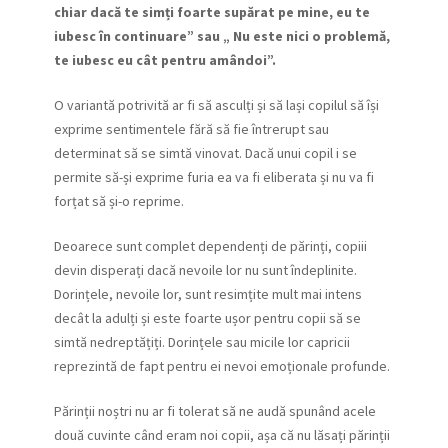
chiar dacă te simți foarte supărat pe mine, eu te
iubesc în continuare” sau „ Nu este nici o problemă,
te iubesc eu cât pentru amândoi”.
O variantă potrivită ar fi să asculți și să lași copilul să își
exprime sentimentele fără să fie întrerupt sau
determinat să se simtă vinovat. Dacă unui copil i se
permite să-și exprime furia ea va fi eliberata și nu va fi
forțat să și-o reprime.
Deoarece sunt complet dependenți de părinți, copiii
devin disperați dacă nevoile lor nu sunt îndeplinite.
Dorințele, nevoile lor, sunt resimțite mult mai intens
decât la adulți și este foarte ușor pentru copii să se
simtă nedreptățiți. Dorințele sau micile lor capricii
reprezintă de fapt pentru ei nevoi emoționale profunde.
Părinții noștri nu ar fi tolerat să ne audă spunând acele
două cuvinte când eram noi copii, așa că nu lăsați părinții