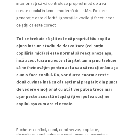
interiorizați să vă controleze propriul mod de a va
creste copilul în lumea modernă de astăzi. Fiecare
generație este diferită. Ignorați-le vocile și faceți ceea
ce știți că este corect.
Tot ce trebuie să știi este că propriul tău copil a
ajuns într-un stadiu de dezvoltare (cel puțin
copilăria mică) si este normal să reacționeze așa,
însă acest lucru nu este sfârșitul lumii și nu trebuie
să ne învinovățim pentru asta sau să reacționăm așa
cum o face copilul. Da, vor durea enorm aceste
două cuvinte însă cu cât ești mai pregătit din punct
de vedere emoțional cu atât vei putea trece mai
ușor peste această etapă și îți vei putea susține
copilul așa cum are el nevoie.
Etichete:
conflict
,
copil
,
copil nervos
,
copilarie
,
dezvoltare copil
,
educatie copil
,
mamica
,
parenting
,