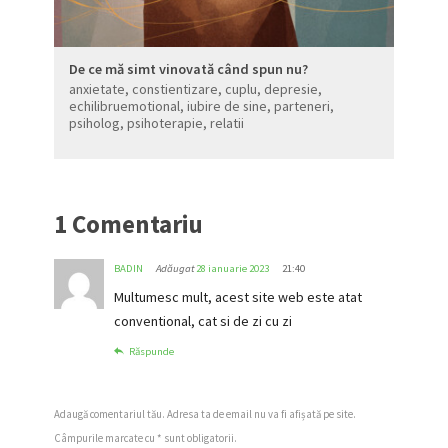
De ce mă simt vinovată când spun nu?
anxietate
,
constientizare
,
cuplu
,
depresie
,
echilibruemotional
,
iubire de sine
,
parteneri
,
psiholog
,
psihoterapie
,
relatii
1 Comentariu
BADIN
Adăugat
28 ianuarie 2023
21:40
Multumesc mult, acest site web este atat
conventional, cat si de zi cu zi
Răspunde
Adaugă comentariul tău. Adresa ta de email nu va fi afișată pe site.
Câmpurile marcate cu * sunt obligatorii.