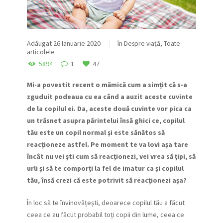
Adăugat
26 Ianuarie 2020
în
Despre viață
,
Toate
articolele
5894
1
47
Mi-a povestit recent o mămică cum a simțit că s-a
zguduit podeaua cu ea când a auzit aceste cuvinte
de la copilul ei. Da, aceste două cuvinte vor pica ca
un trăsnet asupra părintelui însă ghici ce, copilul
tău este un copil normal și este sănătos să
reacționeze astfel. Pe moment te va lovi așa tare
încât nu vei ști cum să reacționezi, vei vrea să țipi, să
urli și să te comporți la fel de imatur ca și copilul
tău, însă crezi că este potrivit să reacționezi așa?
În loc să te învinovățești, deoarece copilul tău a făcut
ceea ce au făcut probabil toți copii din lume, ceea ce