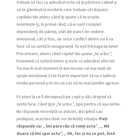
trebuie să faci cu adevărat este să iți păstrezi calmul și
să te gândești la modul în care trebuie să răspunzi
copilului tău atunci când iți spune că te uraște.
Amintește-ți, în primul rând, că ei sunt complet
dependenți de părinți, atât din punct de vedere
emoțional, cât și fizic, iar orice conflict dintre voi îi va
face să se simtă în nesiguranță. Tu ești întreaga lui lume!
Prin urmare, atunci când copilul tău spune „te urăsc”,
înseamnă că suferă intens și este cu adevărat afectat.
Tocmai în acel moment el are nevoie cel mai mult de
sprijin emoțional. Este foarte important să nu o luăm la
modul personal și în nici un caz să nu reacționăm agresiv.
Fii atent la ce îl deranjează pe copil și dă-i dreptul să
simtă furia. Când țipă „Te urăsc”, țipă pentru că așa simte.
Nu răspunde niciodată cu atacuri, disciplină sau
pedepse, acestea doar vor înrăutăți situația.
Poți
răspunde cu: „ Îmi pare rău că simți asta” , „ Mă
doare că îmi spui asta”, „ Ok, fac și eu ce pot, însă