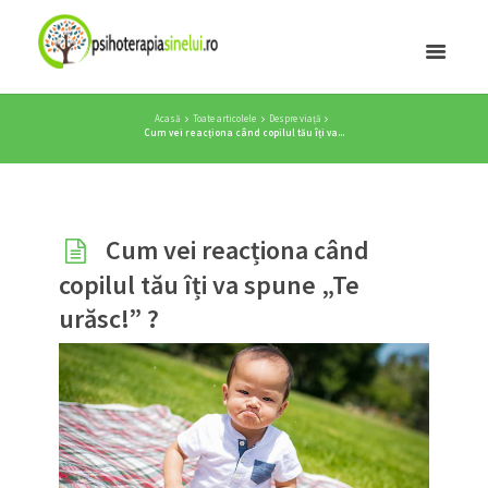
Acasă
Toate articolele
Despre viață
Cum vei reacționa când copilul tău îți va...
Cum vei reacționa când
copilul tău îți va spune „Te
urăsc!” ?