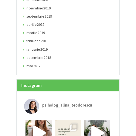
noiembrie
2019
septembrie
2019
aprilie
2019
martie
2019
februarie
2019
ianuarie
2019
decembrie
2018
mai
2017
Instagram
psiholog_alina_teodorescu