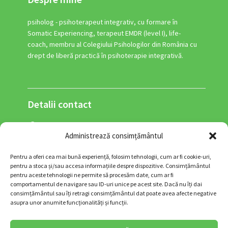
psiholog - psihoterapeut integrativ, cu formare în
Somatic Experiencing, terapeut EMDR (level I), life-
coach, membru al Colegiului Psihologilor din România cu
drept de liberă practică în psihoterapie integrativă.
Detalii contact
Adresa: Str. George Enescu nr. 34, sector 1,
Administrează consimțământul
București, 010303, RO (zona Piața Romană)
0770-356-834
Pentru a oferi cea mai bună experiență, folosim tehnologii, cum ar fi cookie-uri,
contact@psihoterapiasinelui.ro
pentru a stoca și/sau accesa informațiile despre dispozitive. Consimțământul
pentru aceste tehnologii ne permite să procesăm date, cum ar fi
comportamentul de navigare sau ID-uri unice pe acest site. Dacă nu îți dai
consimțământul sau îți retragi consimțământul dat poate avea afecte negative
asupra unor anumite funcționalități și funcții.
Urmărește-mă și pe: