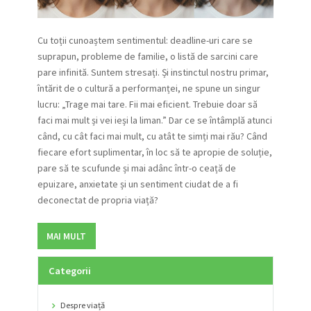
Cu toții cunoaștem sentimentul: deadline-uri care se
suprapun, probleme de familie, o listă de sarcini care
pare infinită. Suntem stresați. Și instinctul nostru primar,
întărit de o cultură a performanței, ne spune un singur
lucru: „Trage mai tare. Fii mai eficient. Trebuie doar să
faci mai mult și vei ieși la liman.” Dar ce se întâmplă atunci
când, cu cât faci mai mult, cu atât te simți mai rău? Când
fiecare efort suplimentar, în loc să te apropie de soluție,
pare să te scufunde și mai adânc într-o ceață de
epuizare, anxietate și un sentiment ciudat de a fi
deconectat de propria viață?
MAI MULT
Categorii
Despre viață