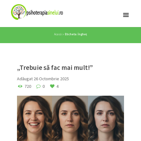
Acasă
Eticheta: îngheț
„Trebuie să fac mai mult!”
Adăugat
26 Octombrie 2025
720
0
4