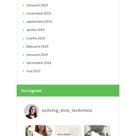
ianuarie
2020
noiembrie
2019
septembrie
2019
aprilie
2019
martie
2019
februarie
2019
ianuarie
2019
decembrie
2018
mai
2017
Instagram
psiholog_alina_teodorescu