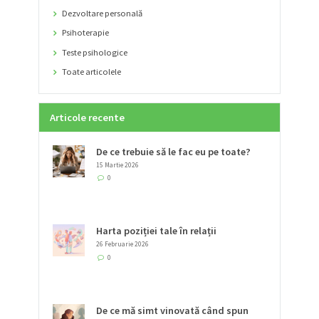
Dezvoltare personală
Psihoterapie
Teste psihologice
Toate articolele
Articole recente
De ce trebuie să le fac eu pe toate?
15 Martie 2026
0
Harta poziției tale în relații
26 Februarie 2026
0
De ce mă simt vinovată când spun