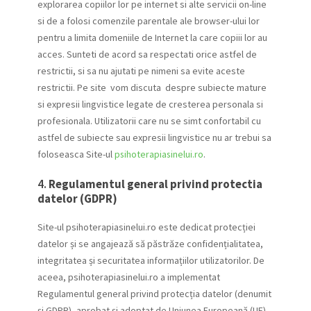
explorarea copiilor lor pe internet si alte servicii on-line
si de a folosi comenzile parentale ale browser-ului lor
pentru a limita domeniile de Internet la care copiii lor au
acces. Sunteti de acord sa respectati orice astfel de
restrictii, si sa nu ajutati pe nimeni sa evite aceste
restrictii. Pe site vom discuta despre subiecte mature
si expresii lingvistice legate de cresterea personala si
profesionala. Utilizatorii care nu se simt confortabil cu
astfel de subiecte sau expresii lingvistice nu ar trebui sa
foloseasca Site-ul
psihoterapiasinelui.ro
.
4.
Regulamentul general privind protectia
datelor (GDPR)
Site-ul psihoterapiasinelui.ro este dedicat protecției
datelor și se angajează să păstrăze confidențialitatea,
integritatea și securitatea informațiilor utilizatorilor. De
aceea, psihoterapiasinelui.ro a implementat
Regulamentul general privind protecția datelor (denumit
și GDPR), aprobat și adoptat de Uniunea Europeană (UE).