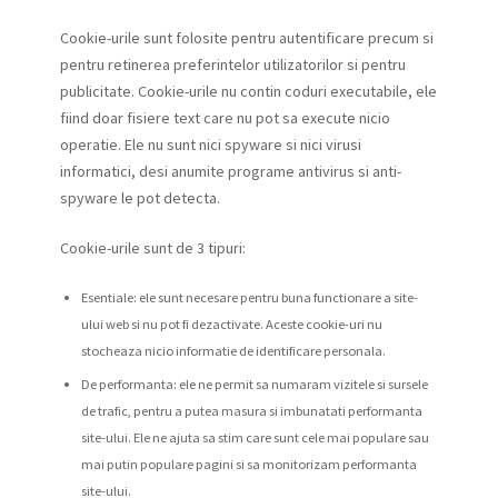
Cookie-urile sunt folosite pentru autentificare precum si
pentru retinerea preferintelor utilizatorilor si pentru
publicitate. Cookie-urile nu contin coduri executabile, ele
fiind doar fisiere text care nu pot sa execute nicio
operatie. Ele nu sunt nici spyware si nici virusi
informatici, desi anumite programe antivirus si anti-
spyware le pot detecta.
Cookie-urile sunt de 3 tipuri:
Esentiale: ele sunt necesare pentru buna functionare a site-
ului web si nu pot fi dezactivate. Aceste cookie-uri nu
stocheaza nicio informatie de identificare personala.
De performanta: ele ne permit sa numaram vizitele si sursele
de trafic, pentru a putea masura si imbunatati performanta
site-ului. Ele ne ajuta sa stim care sunt cele mai populare sau
mai putin populare pagini si sa monitorizam performanta
site-ului.