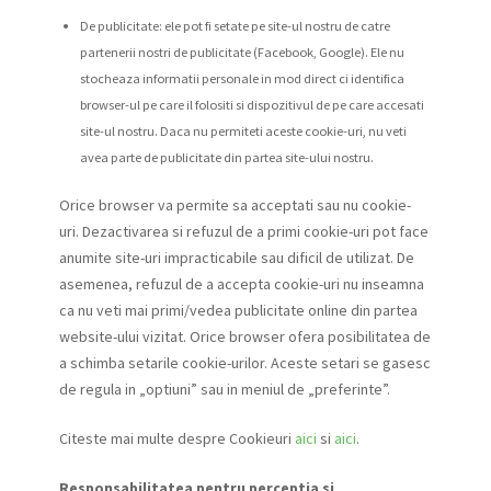
De publicitate: ele pot fi setate pe site-ul nostru de catre
partenerii nostri de publicitate (Facebook, Google). Ele nu
stocheaza informatii personale in mod direct ci identifica
browser-ul pe care il folositi si dispozitivul de pe care accesati
site-ul nostru. Daca nu permiteti aceste cookie-uri, nu veti
avea parte de publicitate din partea site-ului nostru.
Orice browser va permite sa acceptati sau nu cookie-
uri. Dezactivarea si refuzul de a primi cookie-uri pot face
anumite site-uri impracticabile sau dificil de utilizat. De
asemenea, refuzul de a accepta cookie-uri nu inseamna
ca nu veti mai primi/vedea publicitate online din partea
website-ului vizitat. Orice browser ofera posibilitatea de
a schimba setarile cookie-urilor. Aceste setari se gasesc
de regula in „optiuni” sau in meniul de „preferinte”.
Citeste mai multe despre Cookieuri
aici
si
aici
.
Responsabilitatea pentru perceptia si