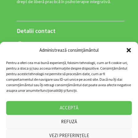
drept de liberă practică în psihoterapie integrativă.
Detalii contact
Adresa: Str. George Enescu nr. 34, sector 1,
Administrează consimțământul
București, 010303, RO (zona Piața Romană)
0770-356-834
Pentru a oferi cea mai bună experiență, folosim tehnologii, cum ar fi cookie-uri,
contact@psihoterapiasinelui.ro
pentru a stoca și/sau accesa informațiile despre dispozitive. Consimțământul
pentru aceste tehnologii ne permite să procesăm date, cum ar fi
comportamentul de navigare sau ID-uri unice pe acest site. Dacă nu îți dai
consimțământul sau îți retragi consimțământul dat poate avea afecte negative
asupra unor anumite funcționalități și funcții.
Urmărește-mă și pe:
ACCEPTĂ
REFUZĂ
Confidențialitate |
Termeni și condiții |
Cookies |
VEZI PREFERINȚELE