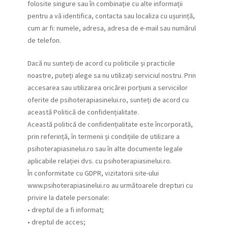
folosite singure sau în combinație cu alte informații
pentru a vă identifica, contacta sau localiza cu ușurință,
cum ar fi: numele, adresa, adresa de e-mail sau numărul
de telefon.
Dacă nu sunteți de acord cu politicile și practicile
noastre, puteți alege sa nu utilizați serviciul nostru. Prin
accesarea sau utilizarea oricărei porțiuni a serviciilor
oferite de psihoterapiasinelui.ro, sunteți de acord cu
această Politică de confidențialitate.
Această politică de confidențialitate este încorporată,
prin referință, în termenii și condițiile de utilizare a
psihoterapiasinelui.ro sau în alte documente legale
aplicabile relației dvs. cu psihoterapiasinelui.ro.
În conformitate cu GDPR, vizitatorii site-ului
www.psihoterapiasinelui.ro au următoarele drepturi cu
privire la datele personale:
• dreptul de a fi informat;
• dreptul de acces;