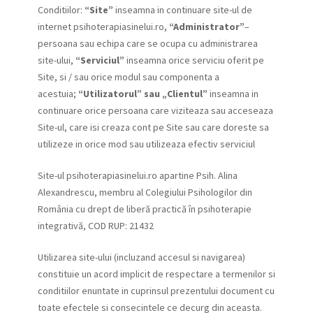
Conditiilor:
“Site”
inseamna in continuare site-ul de
internet psihoterapiasinelui.ro,
“Administrator”
–
persoana sau echipa care se ocupa cu administrarea
site-ului,
“Serviciul”
inseamna orice serviciu oferit pe
Site, si / sau orice modul sau componenta a
acestuia;
“Utilizatorul” sau „Clientul”
inseamna in
continuare orice persoana care viziteaza sau acceseaza
Site-ul, care isi creaza cont pe Site sau care doreste sa
utilizeze in orice mod sau utilizeaza efectiv serviciul
Site-ul psihoterapiasinelui.ro apartine Psih. Alina
Alexandrescu, membru al Colegiului Psihologilor din
România cu drept de liberă practică în psihoterapie
integrativă, COD RUP: 21432
Utilizarea site-ului (incluzand accesul si navigarea)
constituie un acord implicit de respectare a termenilor si
conditiilor enuntate in cuprinsul prezentului document cu
toate efectele si consecintele ce decurg din aceasta.