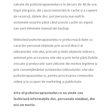
salvate de psihoterapiasinelui.ro în decurs de 48 de ore.
După ștergere, din cauza memorării în cache și a copierii
de rezervă, datele dvs. pot persista mai mult în
sistemele noastre până când aceste cache-uri expiră
sau sunt eliminate manual din backup.
Websiteul psihoterapiasinelui.ro prelucrează date cu
caracter personal obținute prin acord direct al
utilizatorilor site-ului, precum și date obținute indirect,
automat prin accesarea site-ului și prin terțe părți.Datele
stocate și prelucrate sunt utilizate din motive legitime și
prin consimțământul vizitatorilor/utilizatorilor site-ului
psihoterapiasinelui.ro, pentru procesarea comenzilor
online și in scopuri de marketing și publicitate.
Site-ul psihoterapiasinelui.ro nu vinde sau
închiriază informațiile dvs. personale nimănui, din
nici un motiv.