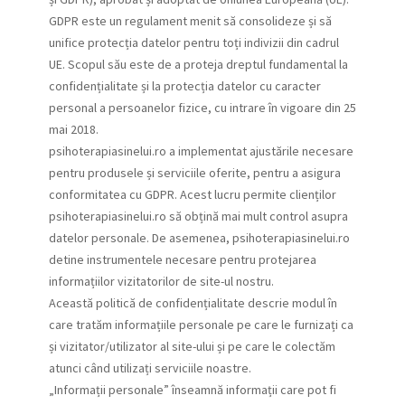
GDPR este un regulament menit să consolideze și să
unifice protecția datelor pentru toți indivizii din cadrul
UE. Scopul său este de a proteja dreptul fundamental la
confidențialitate și la protecția datelor cu caracter
personal a persoanelor fizice, cu intrare în vigoare din 25
mai 2018.
psihoterapiasinelui.ro a implementat ajustările necesare
pentru produsele și serviciile oferite, pentru a asigura
conformitatea cu GDPR. Acest lucru permite clienților
psihoterapiasinelui.ro să obțină mai mult control asupra
datelor personale. De asemenea, psihoterapiasinelui.ro
detine instrumentele necesare pentru protejarea
informațiilor vizitatorilor de site-ul nostru.
Această politică de confidențialitate descrie modul în
care tratăm informațiile personale pe care le furnizați ca
și vizitator/utilizator al site-ului și pe care le colectăm
atunci când utilizați serviciile noastre.
„Informații personale” înseamnă informații care pot fi