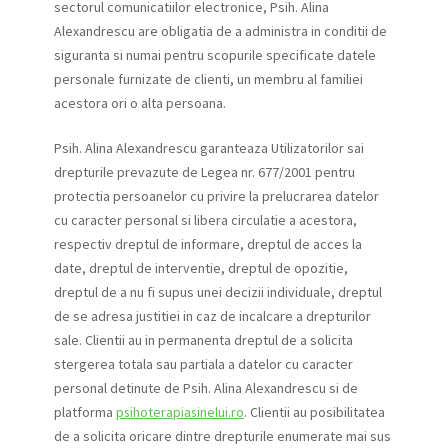
sectorul comunicatiilor electronice, Psih. Alina
Alexandrescu are obligatia de a administra in conditii de
siguranta si numai pentru scopurile specificate datele
personale furnizate de clienti, un membru al familiei
acestora ori o alta persoana.
Psih. Alina Alexandrescu garanteaza Utilizatorilor sai
drepturile prevazute de Legea nr. 677/2001 pentru
protectia persoanelor cu privire la prelucrarea datelor
cu caracter personal si libera circulatie a acestora,
respectiv dreptul de informare, dreptul de acces la
date, dreptul de interventie, dreptul de opozitie,
dreptul de a nu fi supus unei decizii individuale, dreptul
de se adresa justitiei in caz de incalcare a drepturilor
sale. Clientii au in permanenta dreptul de a solicita
stergerea totala sau partiala a datelor cu caracter
personal detinute de Psih. Alina Alexandrescu si de
platforma
psihoterapiasinelui.ro
. Clientii au posibilitatea
de a solicita oricare dintre drepturile enumerate mai sus