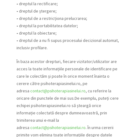
• dreptul la rectificare;
• dreptul de ștergere;
• dreptul de a restricționa prelucrarea;
• dreptul la portabilitatea datelor;
• dreptul la obiectare;
• dreptul de a nu fi supus procesului decizional automat,
inclusiv profilare.
În baza acestor drepturi, fiecare vizitator/utilizator are
acces la toate informațiile personale de identificare pe
care le colectăm și poate în orice moment înainta o
cerere către psihoterapiasinelui.ro, pe
adresa
contact@psihoterapiasinelui.ro
, cu referire la
oricare din punctele de mai sus.De exemplu, puteți cere
echipei psihoterapiasinelui.ro să șteargă orice
informație colectată despre dumneavoastră, prin
trimiterea unui e-mail la
adresa
contact@psihoterapiasinelui.ro
. În urma cererii
primite vom elimina toate informațiile despre datele